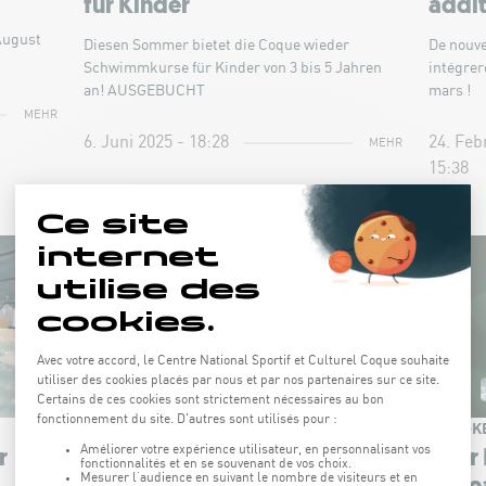
für Kinder
addit
August
Diesen Sommer bietet die Coque wieder
De nouv
Schwimmkurse für Kinder von 3 bis 5 Jahren
intégrer
an! AUSGEBUCHT
mars !
MEHR
6. Juni 2025 - 18:28
24. Feb
MEHR
15:38
NEUIGKEITEN
NEUIGK
r
Programm der Sportkurse
Pour 