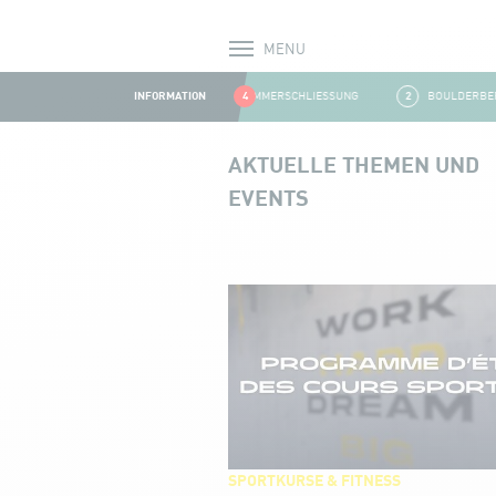
MENU
Alerts
INFORMATION
1
SOMMERSCHLIESSUNG
4
2
BOULDERBEREIC
Aller au contenu
AKTUELLE THEMEN UND
EVENTS
Events and news
SPORTKURSE & FITNESS