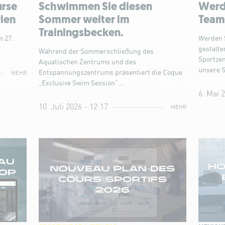
urse
Schwimmen Sie diesen
Werde
ien
Sommer weiter im
Team
Trainingsbecken.
 27.
Werden 
gestalte
Während der Sommerschließung des
Sportzen
Aquatischen Zentrums und des
unsere S
Entspannungszentrums präsentiert die Coque
MEHR
„Exclusive Swim Session“...
6. Mai 
10. Juli 2026 - 12:17
MEHR