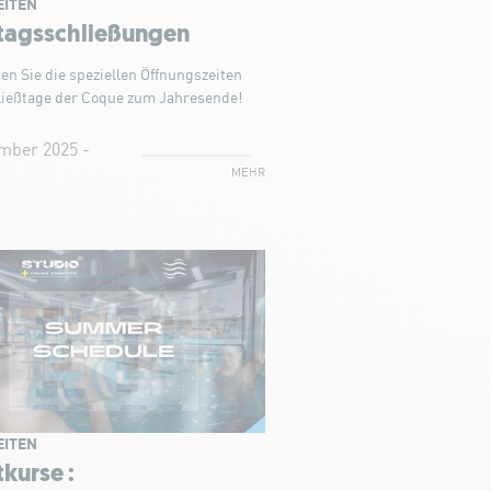
EITEN
rtagsschließungen
den Sie die speziellen Öffnungszeiten
ließtage der Coque zum Jahresende!
mber 2025 -
MEHR
EITEN
kurse :