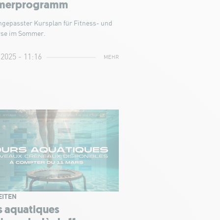
merprogramm
ngepasster Kursplan für Fitness- und
se im Sommer.
 2025 - 11:16
MEHR
EITEN
s aquatiques