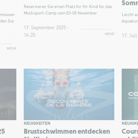
Som
Reservieren Sie einen Platz für Ihr Kind für das
Multisport-Camp vom 03-05 November.
t müssen
Leicht a
fen Sie
Aquakur
17. September 2025 -
MEHR
16:20
17. Juli
MEHR
NEUIGKEITEN
NEUIGK
25
Brustschwimmen entdecken
Cour