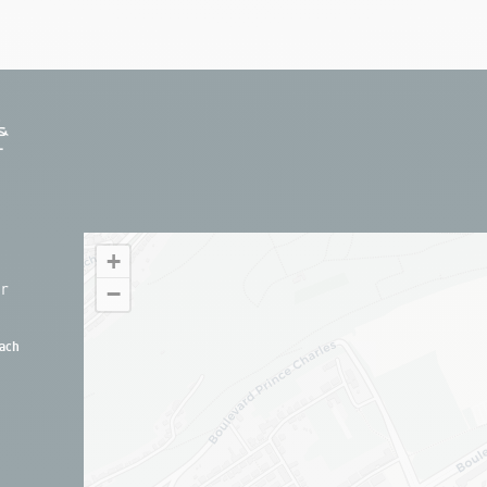
+
hr
−
ach