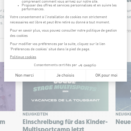
während der Feiertage
cade
r à
Während der Feiertage gibt es einige
Offrez u
 Détente,
Änderungen im Programm der Sportkurse
surprise
ss.
18. Dezember 2024 -
5. Deze
MEHR
10:07
17:23
MEHR
NEUIGKEITEN
NEUIGK
im
Einschreibung für das Kinder-
Neue
Multisportcamp jetzt