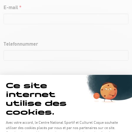
E-mail
*
Telefonnummer
Club
Sportdisziplin
*