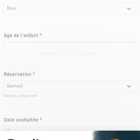
Age de l'enfant
*
Réservation
*
Samedi uniquement
Date souhaitée
*