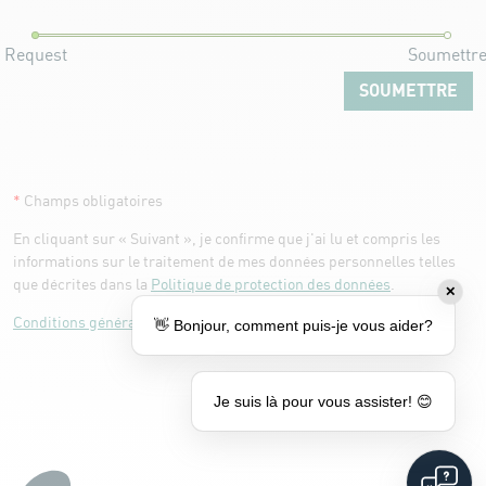
Request
Soumettr
*
Champs obligatoires
En cliquant sur « Suivant », je confirme que j'ai lu et compris les
informations sur le traitement de mes données personnelles telles
que décrites dans la
Politique de protection des données
.
✕
Conditions générale de vente
👋 Bonjour, comment puis-je vous aider?
Je suis là pour vous assister! 😊