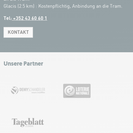
Glacis (2.5 km) : Kostenpflichtig, Anbindung an die Tram.
Tel:
+352 43 60 60 1
KONTAKT
Leaflet
|
Map tiles by Carto, under CC BY 3.0. Data by OpenStreetMap, under
ODbL.
+
−
Unsere Partner