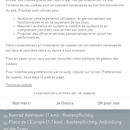
Montag - Freitag : 06:30 - 22:00 Uhr
Wochenende: 07:30 - 19:00 Uhr
Remember to check the opening hours of each activity.
Zugriff:
COQUE • 2, rue Léon Hengen, Luxembourg (L-1745)
Öffentliche Verkehrsmittel: Tram station "Coque"
Parkplätze
Parking Coque
: Kostenpflichtig -
3 Stunden kostenfreies
(1)
Parken für Coque Kunden
(ausser bei Veranstaltungen)
An Veranstaltungstagen in der Coque stehen nur begrenzt Parkplätze zur
Verfügung. Bitte nutzen Sie nach Möglichkeit die öffentlichen Verkehrsmittel.
Erasme (150m) : Kostenpflichtig.
(2)
Konrad Adenauer (1 km)
:
Kostenpflichtig.
(3)
Place de l'Europe (1.1 km) : Kostenpflichtig, Anbindung
(4)
an die Tram.