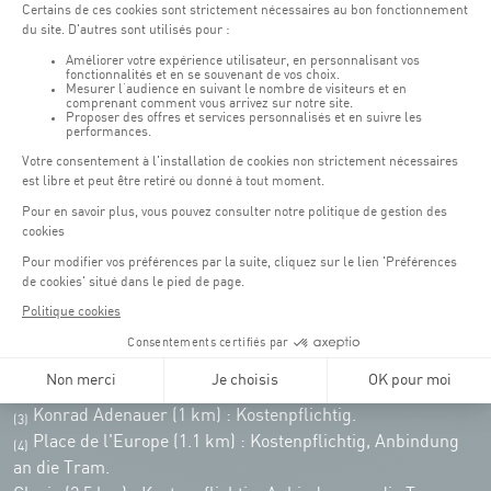
Wochenende: 07:30 - 19:00 Uhr
Remember to check the opening hours of each activity.
Zugriff:
COQUE • 2, rue Léon Hengen, Luxembourg (L-1745)
Öffentliche Verkehrsmittel: Tram station "Coque"
Parkplätze
Parking Coque
: Kostenpflichtig -
3 Stunden kostenfreies
(1)
Parken für Coque Kunden
(ausser bei Veranstaltungen)
An Veranstaltungstagen in der Coque stehen nur begrenzt Parkplätze zur
Verfügung. Bitte nutzen Sie nach Möglichkeit die öffentlichen Verkehrsmittel.
Erasme (150m) : Kostenpflichtig.
(2)
Konrad Adenauer (1 km)
:
Kostenpflichtig.
(3)
Place de l'Europe (1.1 km) : Kostenpflichtig, Anbindung
(4)
an die Tram.