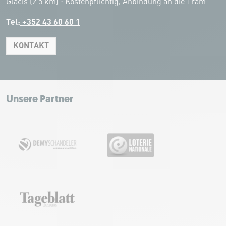
Glacis (2.5 km) : Kostenpflichtig, Anbindung an die Tram.
Tel:
+352 43 60 60 1
KONTAKT
Leaflet
|
Map tiles by Carto, under CC BY 3.0. Data by OpenStreetMap, under
ODbL.
+
−
Unsere Partner