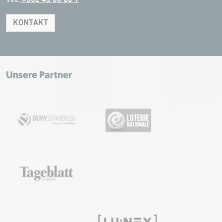
KONTAKT
Leaflet
|
Map tiles by Carto, under CC BY 3.0. Data by OpenStreetMap, under
ODbL.
+
−
Unsere Partner