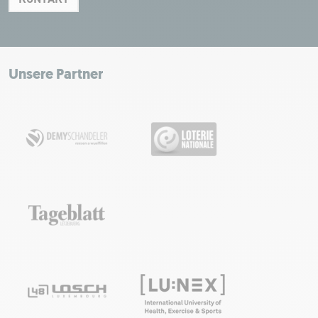
Leaflet
|
Map tiles by Carto, under CC BY 3.0. Data by OpenStreetMap, under
ODbL.
+
−
Unsere Partner