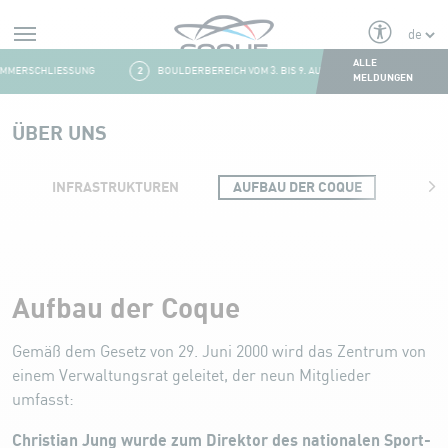
Alerts
ALLE
MERSCHLIESSUNG
2
BOULDERBEREICH VOM 3. BIS 9. AUGUST GESCHLOSSEN
MELDUNGEN
Aller au contenu
ÜBER UNS
INFRASTRUKTUREN
AUFBAU DER COQUE
GES
Organisation
Aufbau der Coque
Gemäß dem Gesetz von 29. Juni 2000 wird das Zentrum von
einem Verwaltungsrat geleitet, der neun Mitglieder
umfasst:
Christian Jung wurde zum Direktor des nationalen Sport-