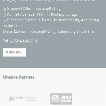
Verfügung. Bitte nutzen Sie nach Möglichkeit die öffentlichen Verkehrsmittel.
Erasme (150m) : Kostenpflichtig.
(2)
Konrad Adenauer (1 km)
:
Kostenpflichtig.
(3)
Place de l'Europe (1.1 km) : Kostenpflichtig, Anbindung
(4)
an die Tram.
Glacis (2.5 km) : Kostenpflichtig, Anbindung an die Tram.
Tel:
+352 43 60 60 1
KONTAKT
Leaflet
|
Map tiles by Carto, under CC BY 3.0. Data by OpenStreetMap, under
ODbL.
+
−
Unsere Partner