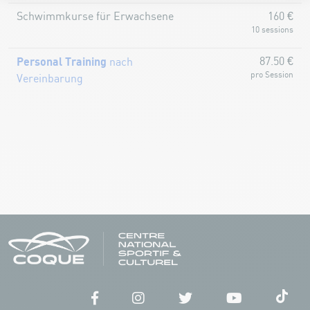
Schwimmkurse für Erwachsene
160 €
10 sessions
Personal Training
87.50 €
nach
pro Session
Vereinbarung