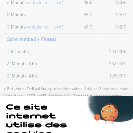
6 Monats
reduzierter Tarif*
88 €
180 €
3 Monats
69 €
125 €
3 Monats
reduzierter Tarif*
50 €
102 €
Schwimmbad + Fitness
Jahresabo
500.00 €
6-Monats-Abo
282.00 €
3-Monats-Abo
159.00 €
Reduzierter Tarif auf Vorlage eines Nachweises: Schüler-/Studentenausweis,
*
Carte Jeune, LASEP, LASEL, Senioren (60+), Personen mit eingeschränkter
Gehfähigkeit, Gruppen ab 16 Personen.
** Kinder bis einschließlich 17 Jahren