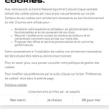
Preise der Sportkurse
Aqua-fitnesskurse
Aqua Fit
13.00 €
Aqua circuit
13.00 €
Aqua Jogging
13.00 €
Aqua Jump
13.00 €
Aqua Biking
15.50 €
Schwimmkurse
Babyschwimmen
195 €
10 sessions
Schwimmkurse für Kinder
160 €
10 sessions