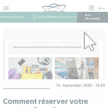
Alerts
ALLE
MMERSCHLIESSUNG
2
BOULDERBEREICH VOM 3. BIS 9. AUGUST GESCHLOSSEN
MELDUNGEN
Aller au contenu
15. September 2020 - 10:55
Comment réserver votre