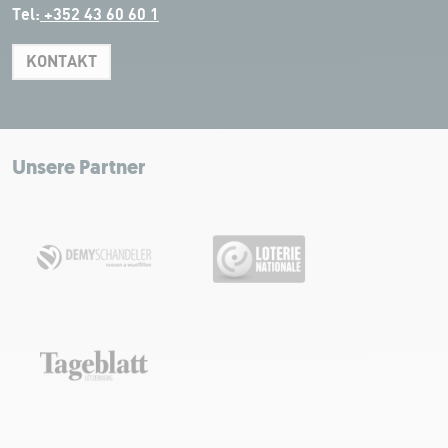
Tel:
+352 43 60 60 1
KONTAKT
Leaflet
|
Map tiles by Carto, under CC BY 3.0. Data by OpenStreetMap, under
ODbL.
+
−
Unsere Partner