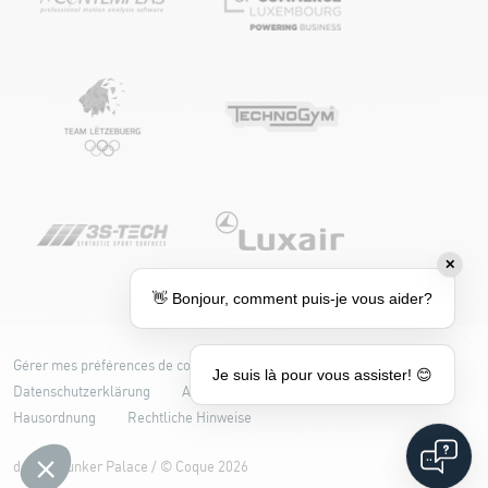
✕
👋 Bonjour, comment puis-je vous aider?
Gérer mes préférences de cookies
Cookie-Richtlinie
Je suis là pour vous assister! 😊
Datenschutzerklärung
Accessibilité : partiellement conforme
Hausordnung
Rechtliche Hinweise
design
Bunker Palace
/ ©
Coque
2026