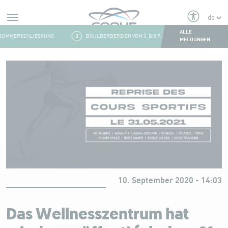
Alerts
ALLE
OMMERSCHLIESSUNG
2
BOULDERBEREICH VOM 3. BIS 9. AUGUST GESCHLOSSEN
MELDUNGEN
Aller au contenu
10. September 2020 - 14:03
Das Wellnesszentrum hat