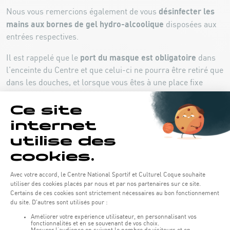
désinfecter les
Nous vous remercions également de vous
mains aux bornes de gel hydro-alcoolique
disposées aux
entrées respectives.
port du masque est obligatoire
Il est rappelé que le
dans
l’enceinte du Centre et que celui-ci ne pourra être retiré que
dans les douches, et lorsque vous êtes à une place fixe
pendant votre cours.
respect
Enfin, nous vous rendons attentifs à l’indispensable
des gestes barrière, respectivement de la distanciation
sociale de 2 mètres à tout moment
.