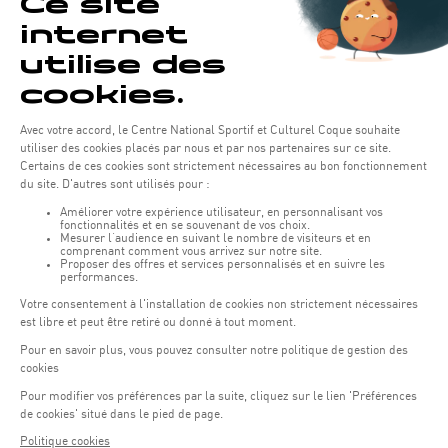
Nutzen Sie unser maßgeschneidertes
Catering für Ihre Veranstaltungen
Unser spezialisiertes Team steht für Sie bereit, um Sie bei der
Organisation eines maßgeschneiderten Cateringservice zu
unterstützen!
13. Juni 2019 - 16:14
MEHR