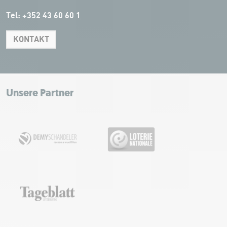
Tel:
+352 43 60 60 1
KONTAKT
Leaflet
|
Map tiles by Carto, under CC BY 3.0. Data by OpenStreetMap, under
ODbL.
+
−
Unsere Partner