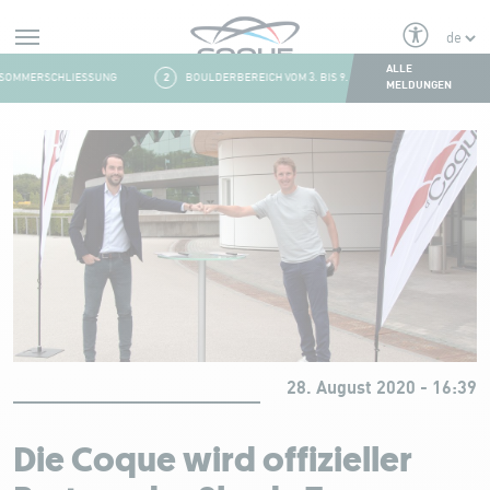
Alerts
ALLE
SOMMERSCHLIESSUNG
2
BOULDERBEREICH VOM 3. BIS 9. AUGUST GESCHLOSSEN
MELDUNGEN
Aller au contenu
28. August 2020 - 16:39
Die Coque wird offizieller