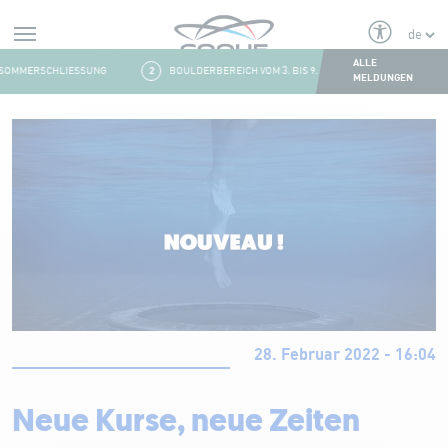
Alerts
ALLE
SOMMERSCHLIESSUNG
2
BOULDERBEREICH VOM 3. BIS 9. AUGUST GESCHLOSSEN
MELDUNGEN
Aller au contenu
28. Februar 2022 - 16:04
Neue Kurse, neue Zeiten