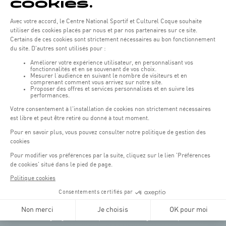
Öffnungszeiten von the Coque:
Montag - Freitag : 06:30 - 22:00 Uhr
Wochenende: 07:30 - 19:00 Uhr
Remember to check the opening hours of each activity.
Zugriff:
COQUE • 2, rue Léon Hengen, Luxembourg (L-1745)
Öffentliche Verkehrsmittel: Tram station "Coque"
Parkplätze
Parking Coque
: Kostenpflichtig -
3 Stunden kostenfreies
(1)
Parken für Coque Kunden
(ausser bei Veranstaltungen)
An Veranstaltungstagen in der Coque stehen nur begrenzt Parkplätze zur