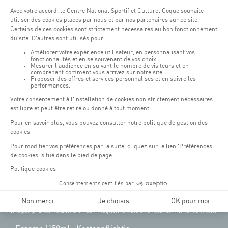
Öffnungszeiten von the Coque:
Montag - Freitag : 06:30 - 22:00 Uhr
Wochenende: 07:30 - 19:00 Uhr
Remember to check the opening hours of each activity.
Zugriff:
COQUE • 2, rue Léon Hengen, Luxembourg (L-1745)
Öffentliche Verkehrsmittel: Tram station "Coque"
Parkplätze
Parking Coque
: Kostenpflichtig -
3 Stunden kostenfreies
(1)
Parken für Coque Kunden
(ausser bei Veranstaltungen)
An Veranstaltungstagen in der Coque stehen nur begrenzt Parkplätze zur
Verfügung. Bitte nutzen Sie nach Möglichkeit die öffentlichen Verkehrsmittel.