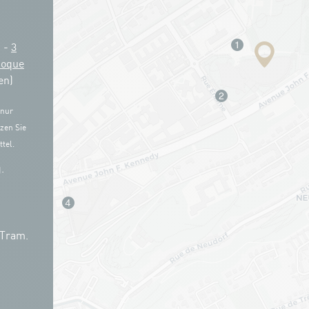
g -
3
Coque
en)
 nur
zen Sie
tel.
.
 Tram.