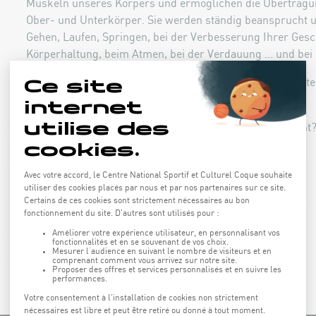
Muskeln unseres Körpers und ermöglichen die Übertragun
Ober- und Unterkörper. Sie werden ständig beansprucht 
Gehen, Laufen, Springen, bei der Verbesserung Ihrer Gesc
Körperhaltung, beim Atmen, bei der Verdauung ... und bei 
Ideal in Kombination mit einem der mehr kardioorientier
Sportprogramm.
Wussten Sie, dass der Bauchgurt aus 12 Muskeln besteht? 
BUCHEN ONLINE