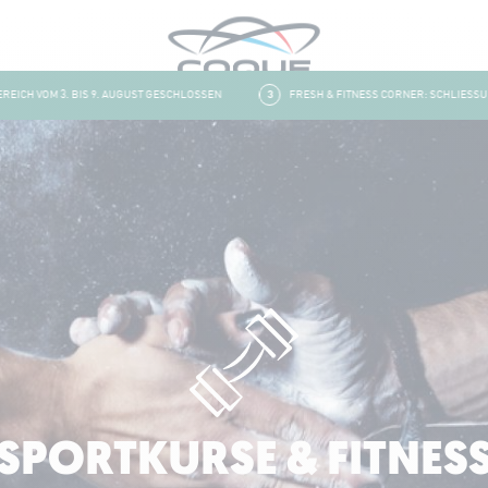
H VOM 3. BIS 9. AUGUST GESCHLOSSEN
3
FRESH & FITNESS CORNER: SCHLIESSUNG U
SPORTKURSE & FITNES