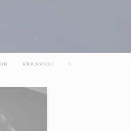
 GYM
RÜCKENSCHULE
PERSONAL TRAINING