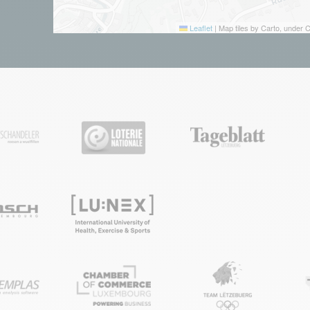
Leaflet
|
Map tiles by Carto, under