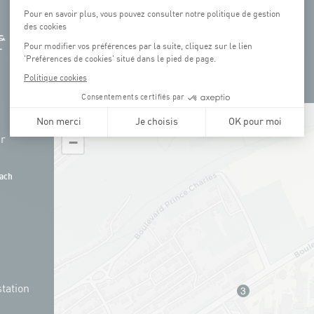
+
hr
−
ach
tation