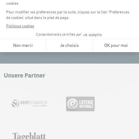
Place de l'Europe (1.1 km) : Kostenpflichtig, Anbindung
(4)
an die Tram.
Glacis (2.5 km) : Kostenpflichtig, Anbindung an die Tram.
Tel:
+352 43 60 60 1
KONTAKT
Leaflet
|
Map tiles by Carto, under CC BY 3.0. Data by OpenStreetMap, under
ODbL.
+
−
Unsere Partner