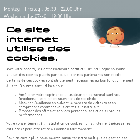
Montag - Freitag : 06:30 - 22:00 Uhr
Wochenende: 07:30 - 19:00 Uhr
Remember to check the opening hours of each activity.
Zugriff:
COQUE • 2, rue Léon Hengen, Luxembourg (L-1745)
Öffentliche Verkehrsmittel: Tram station "Coque"
Parkplätze
Parking Coque
: Kostenpflichtig -
3 Stunden kostenfreies
(1)
Parken für Coque Kunden
(ausser bei Veranstaltungen)
An Veranstaltungstagen in der Coque stehen nur begrenzt Parkplätze zur
Verfügung. Bitte nutzen Sie nach Möglichkeit die öffentlichen Verkehrsmittel.
Erasme (150m) : Kostenpflichtig.
(2)
Konrad Adenauer (1 km)
:
Kostenpflichtig.
(3)