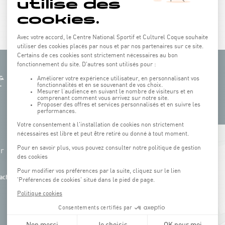
+
hr
−
ach