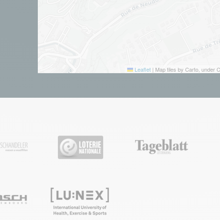
Leaflet
|
Map tiles by Carto, under