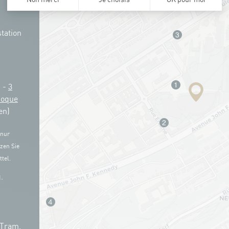
tation
g -
3
Coque
en)
 nur
zen Sie
tel.
.
 Tram.