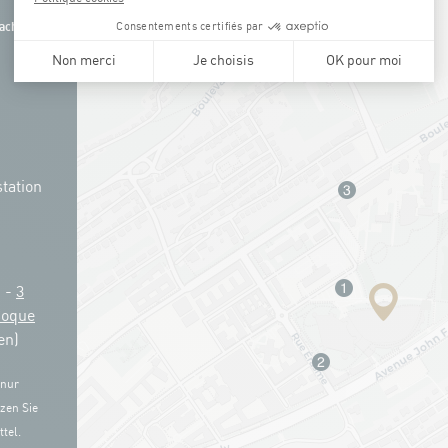
ach
tation
g -
3
Coque
en)
 nur
zen Sie
tel.