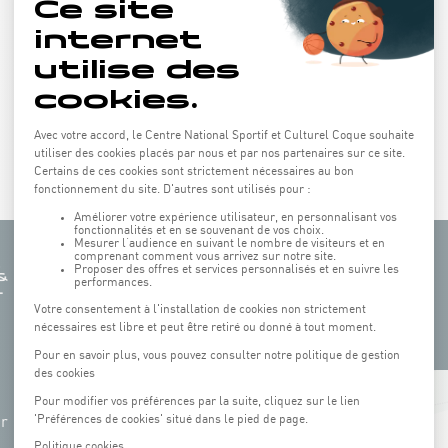
INFOS & TICKETS
+
hr
−