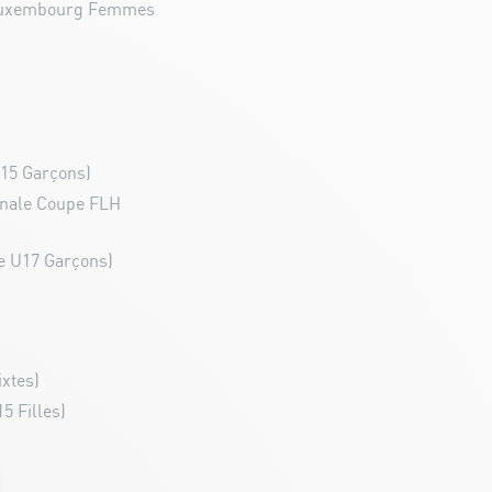
 Luxembourg Femmes
U15 Garçons)
inale Coupe FLH
e U17 Garçons)
xtes)
5 Filles)