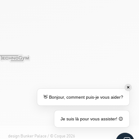
✕
👋 Bonjour, comment puis-je vous aider?
Je suis là pour vous assister! 😊
design
Bunker Palace
/ ©
Coque
2026