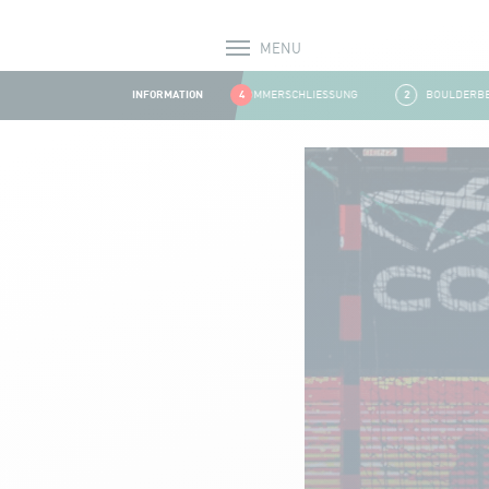
MENU
Alerts
INFORMATION
1
SOMMERSCHLIESSUNG
4
2
BOULDERBEREI
Aller au contenu