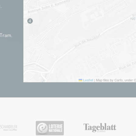
.
 Tram.
Leaflet
|
Map tiles by Carto, under