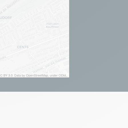
 CC BY 3.0. Data by OpenStreetMap, under ODbL.