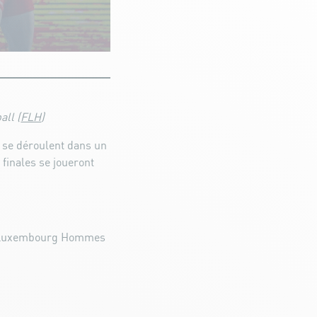
all (
FLH
)
 se déroulent dans un
 finales se joueront
e Luxembourg Hommes