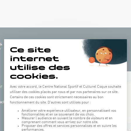
+
hr
−
ach