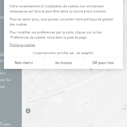
tation
g -
3
Coque
en)
 nur
zen Sie
tel.
.
 Tram.