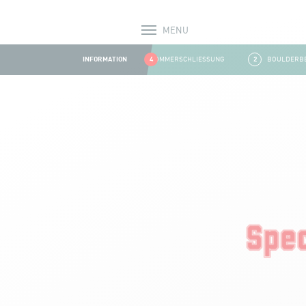
MENU
Alerts
INFORMATION
1
SOMMERSCHLIESSUNG
4
2
BOULDERBERE
Aller au contenu