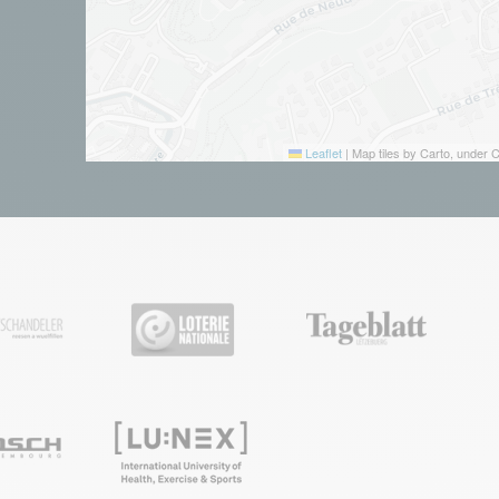
Leaflet
|
Map tiles by Carto, under