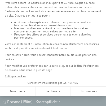
Öffnungszeiten von the Coque:
Montag - Freitag : 06:30 - 22:00 Uhr
Wochenende: 07:30 - 19:00 Uhr
Remember to check the opening hours of each activity.
Zugriff:
COQUE • 2, rue Léon Hengen, Luxembourg (L-1745)
Öffentliche Verkehrsmittel: Tram station "Coque"
Parkplätze
Parking Coque
: Kostenpflichtig -
3 Stunden kostenfreies
(1)
Parken für Coque Kunden
(ausser bei Veranstaltungen)
An Veranstaltungstagen in der Coque stehen nur begrenzt Parkplätze zur
Verfügung. Bitte nutzen Sie nach Möglichkeit die öffentlichen Verkehrsmittel.
Erasme (150m) : Kostenpflichtig.
(2)