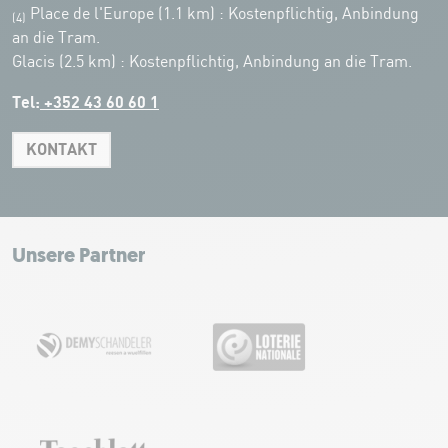
Place de l'Europe (1.1 km) : Kostenpflichtig, Anbindung
(4)
an die Tram.
Glacis (2.5 km) : Kostenpflichtig, Anbindung an die Tram.
Tel:
+352 43 60 60 1
KONTAKT
Leaflet
|
Map tiles by Carto, under CC BY 3.0. Data by OpenStreetMap, under
ODbL.
+
−
Unsere Partner