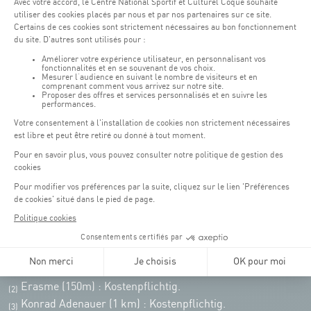
Öffnungszeiten von the Coque:
Montag - Freitag : 06:30 - 22:00 Uhr
Wochenende: 07:30 - 19:00 Uhr
Remember to check the opening hours of each activity.
Zugriff:
COQUE • 2, rue Léon Hengen, Luxembourg (L-1745)
Öffentliche Verkehrsmittel: Tram station "Coque"
Parkplätze
Parking Coque
: Kostenpflichtig -
3 Stunden kostenfreies
(1)
Parken für Coque Kunden
(ausser bei Veranstaltungen)
An Veranstaltungstagen in der Coque stehen nur begrenzt Parkplätze zur
Verfügung. Bitte nutzen Sie nach Möglichkeit die öffentlichen Verkehrsmittel.
Erasme (150m) : Kostenpflichtig.
(2)
Konrad Adenauer (1 km)
:
Kostenpflichtig.
(3)