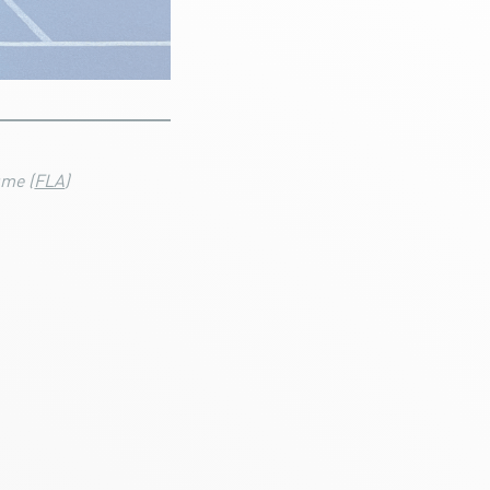
sme (
FLA
)