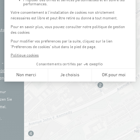
tation
g -
3
Coque
en)
 nur
zen Sie
tel.
.