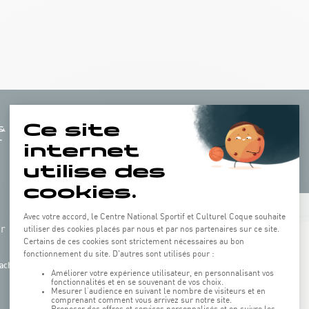
+
hr
−
ach