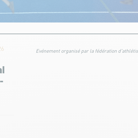
26
Evénement organisé par la fédération d'athléti
al
-