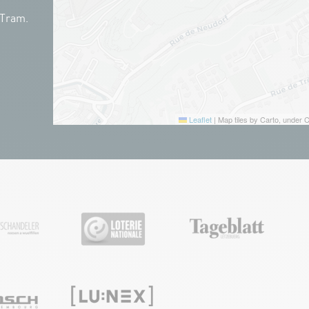
 Tram.
Leaflet
|
Map tiles by Carto, under