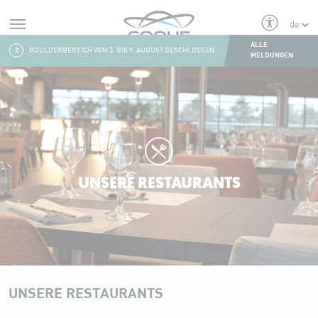
Alerts
ALLE
2
BOULDERBEREICH VOM 3. BIS 9. AUGUST GESCHLOSSEN
3
FRESH & FITNESS 
MELDUNGEN
Aller au contenu
UNSERE RESTAURANTS
UNSERE RESTAURANTS