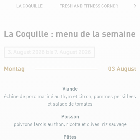
LA COQUILLE
FRESH AND FITNESS CORNER
B
Menu de la semaine
La Coquille : menu de la semaine
3. August 2026
bis
7. August 2026
Montag
03 August
Viande
échine de porc mariné au thym et citron, pommes persillées
et salade de tomates
Poisson
poivrons farcis au thon, ricotta et olives, riz sauvage
Pâtes