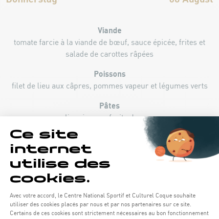
Viande
tomate farcie à la viande de bœuf, sauce épicée, frites et
salade de carottes râpées
Poissons
filet de lieu aux câpres, pommes vapeur et légumes verts
Pâtes
linguine aux fruits de mer
Dessert
mousse au chocolat noir et framboises
Freitag
07 August
Viande
poulet basquaise, pommes wedges et légumes du soleil