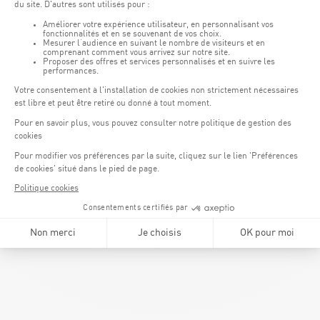
Poisson
filet de colin au lard, petits pois à la française
Pâtes
fettucine aux champignons et fines herbes
Dessert
flan pâtissier maison et son coulis de fruits rouges
LA CARTE
CARTE DU WEEK-END
tel. 43 60 60 - 530