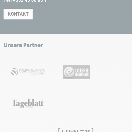
Tel:
+352 43 60 60 1
KONTAKT
Leaflet
|
Map tiles by Carto, under CC BY 3.0. Data by OpenStreetMap, under
ODbL.
+
−
Unsere Partner