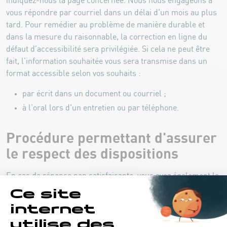
indiquez-nous la page concernée. Nous nous engageons à
vous répondre par courriel dans un délai d'un mois au plus
tard. Pour remédier au problème de manière durable et
dans la mesure du raisonnable, la correction en ligne du
défaut d’accessibilité sera privilégiée. Si cela ne peut être
fait, l’information souhaitée vous sera transmise dans un
format accessible selon vos souhaits :
par écrit dans un document ou courriel ;
à l’oral lors d'un entretien ou par téléphone.
Procédure permettant d'assurer
le respect des dispositions
En cas de réponse non satisfaisante, vous avez également la
possibilité d’en informer le
Service information et presse
,
organisme responsable du contrôle de l’accessibilité, via
son
formulaire de réclamation en ligne
, ou
l’Ombudsman
,
médiateur du Grand-Duché de Luxembourg.