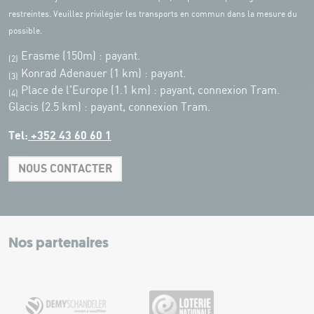
restreintes. Veuillez privilégier les transports en commun dans la mesure du
possible.
Erasme (150m) : payant.
(2)
Konrad Adenauer (1 km)
:
payant.
(3)
Place de l'Europe (1.1 km) : payant, connexion Tram.
(4)
Glacis (2.5 km) : payant, connexion Tram.
Tel:
+352 43 60 60 1
NOUS CONTACTER
Leaflet
|
Map tiles by Carto, under CC BY 3.0. Data by OpenStreetMap, under
ODbL.
+
−
Nos partenaires