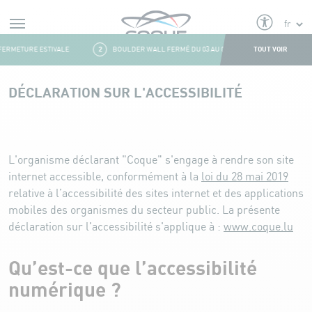
Alerts
TOUT VOIR
ERMETURE ESTIVALE
2
BOULDER WALL FERMÉ DU 03 AU 09 AOÛT
3
FRESH&
Aller au contenu
DÉCLARATION SUR L'ACCESSIBILITÉ
Déclaration sur l'accessibilité
L'organisme déclarant
"Coque"
s'engage à rendre son site
internet accessible, conformément à la
loi du 28 mai 2019
relative à l’accessibilité des sites internet et des applications
mobiles des organismes du secteur public. La présente
déclaration sur l'accessibilité s'applique à :
www.coque.lu
Qu’est-ce que l’accessibilité
numérique ?