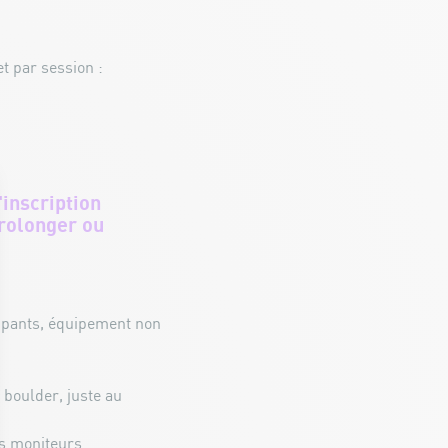
et par session :
inscription
prolonger ou
cipants, équipement non
boulder, juste au
os moniteurs