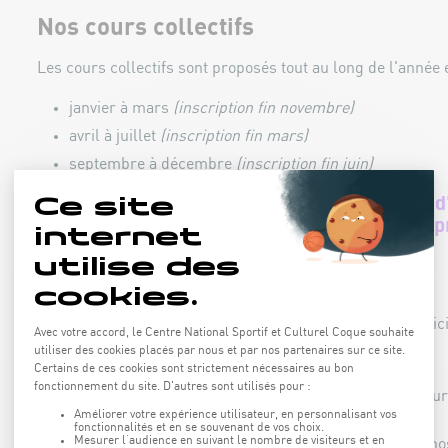
Nos cours collectifs
Les cours collectifs sont proposés tout au long de l'année 
janvier à mars
(inscription fin novembre)
avril à juillet
(inscription fin mars)
septembre à décembre
(inscription fin juin)
Chaque session est précédée d'une période d'
prioritaire pour les participants souhaitant 
poursuivre l'apprentissage.
Cours Bambini (5-7 ans)
Cours collectif de 10 séances d'une heure, jusqu'à 8 parti
inclus (location sur place).
10 x 1h - 190€
Nous pratiquons les mouvements élémentaires sur le mur 
dessus du matelas.
La pratique de l'escalade sur le mur est supervisée par n