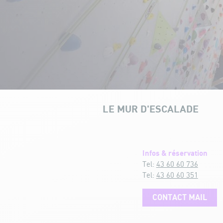
LE MUR D'ESCALADE
NOS INFRASTRUCTURES
HORAIRES
Cours pour Enfants
Infos & réservation
Tel:
43 60 60 736
Tel:
43 60 60 351
CONTACT MAIL