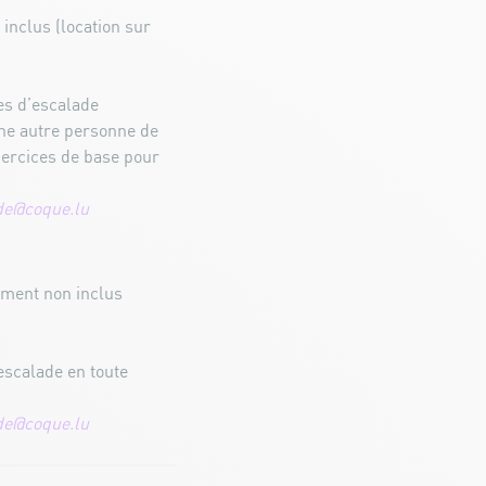
inclus (location sur
es d’escalade
ne autre personne de
ercices de base pour
ade@coque.lu
pement non inclus
escalade en toute
ade@coque.lu