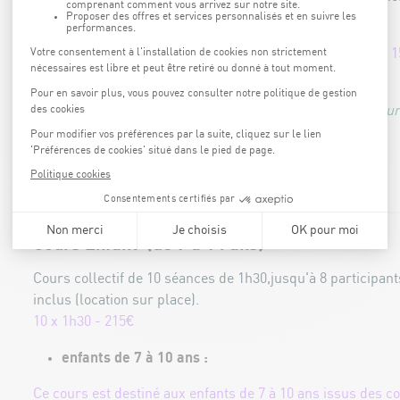
professionnels.
Par session, les samedis à 09h00 et 10h00, et les jeudis à 
Il est impératif que les parents ou accompagnateurs sécuri
location du matériel pour les adultes est gratuite.
INSCRIPTION EN LIGNE
Cours Enfant (de 7 à 14 ans)
Cours collectif de 10 séances de 1h30,jusqu'à 8 participan
inclus (location sur place).
10 x 1h30 - 215€
enfants de 7 à 10 ans :
Ce cours est destiné aux enfants de 7 à 10 ans issus des c