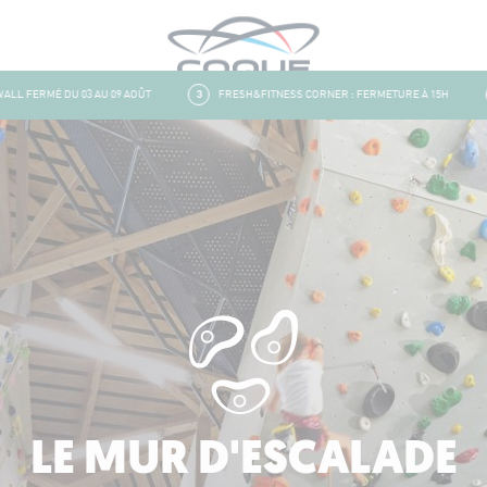
 FERMÉ DU 03 AU 09 AOÛT
3
FRESH&FITNESS CORNER : FERMETURE À 15H
4
LE MUR D'ESCALADE