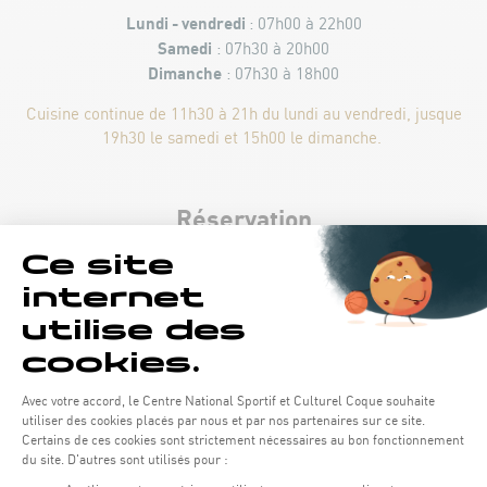
Lundi - vendredi
: 07h00 à 22h00
Samedi
: 07h30 à 20h00
Dimanche
: 07h30 à 18h00
Cuisine continue de 11h30 à 21h du lundi au vendredi, jusque
19h30 le samedi et 15h00 le dimanche.
Réservation
Tél :
43 60 60 530
MENU DE LA SEMAINE
À LA CARTE
MENU DU WEEK-END