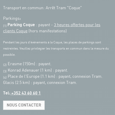
Transport en commun: Arrêt Tram "Coque"
:
Parkings
Parking Coque
: payant -
3 heures offertes pour les
(1)
clients Coque
(hors manifestations)
Pendant les jours d'événements à la Coque, les places de parkings sont
restreintes. Veuillez privilégier les transports en commun dans la mesure du
possible.
Erasme (150m) : payant.
(2)
Konrad Adenauer (1 km)
:
payant.
(3)
Place de l'Europe (1.1 km) : payant, connexion Tram.
(4)
Glacis (2.5 km) : payant, connexion Tram.
Tel:
+352 43 60 60 1
NOUS CONTACTER
Leaflet
|
Map tiles by Carto, under CC BY 3.0. Data by OpenStreetMap, under
ODbL.