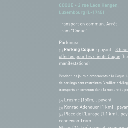
COQUE • 2 rue Léon Hengen,
Luxembourg (L-1745)
Transport en commun: Arrêt
Tram "Coque"
:
Parkings
Parking Coque
: payant -
3 heu
(1)
offertes pour les clients Coque
(ho
manifestations)
Pendant les jours d'événements à la Coque, l
de parkings sont restreintes. Veuillez privilég
transports en commun dans la mesure du po
Erasme (150m) : payant.
(2)
Konrad Adenauer (1 km)
:
payan
(3)
Place de l'Europe (1.1 km) : pay
(4)
connexion Tram.
Glacis (2.5 km) : payant, connexio