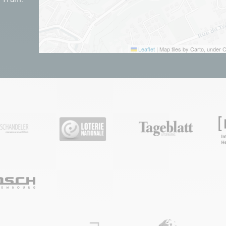
Leaflet
|
Map tiles by Carto, under