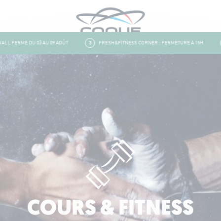
 FERMÉ DU 03 AU 09 AOÛT
3
FRESH&FITNESS CORNER : FERMETURE À 15H
4
COURS & FITNESS