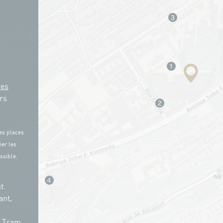
res
rs
es places
ier les
ssible.
t.
ant,
n Tram.