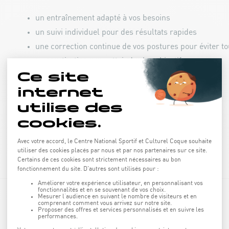
un entraînement adapté à vos besoins
un suivi individuel pour des résultats rapides
une correction continue de vos postures pour éviter t
une motivation pour atteindre les objectifs
DÉCOUVREZ NOS OFFRES