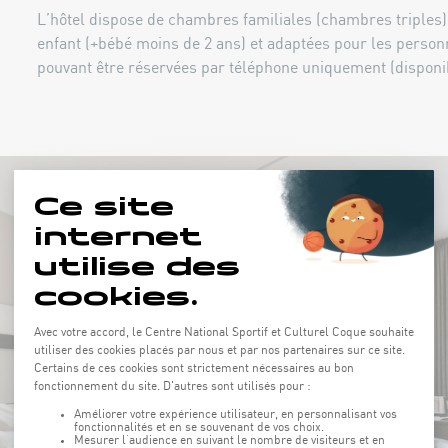
L’hôtel dispose de chambres familiales (chambres triples) 
enfant (+bébé moins de 2 ans) et adaptées pour les personn
pouvant être réservées par téléphone uniquement (disponibi