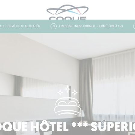
FERMÉ DU 03 AU 09 AOÛT
3
FRESH&FITNESS CORNER : FERMETURE À 15H
4
QUE HÔTEL *** SUPER