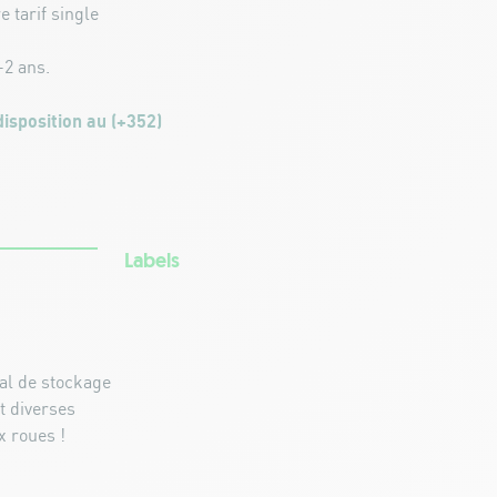
 tarif single
-2 ans.
disposition au (+352)
Labels
cal de stockage
t diverses
x roues !