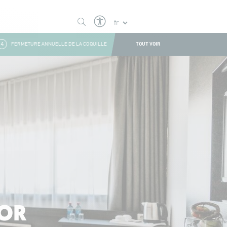
TOUT VOIR
FERMETURE ANNUELLE DE LA COQUILLE
1
FERMETURE ESTIVALE
2
BOUL
IOR