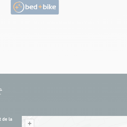
 de la
+