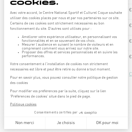
15,50 €
AQUA-BIKE
13,00 €
AQUA-JOGGING
13,00 €
AQUA-CIRCUIT
13,00 €
AQUA-JUMP
*prix calculé sur base des 15% de réduction d'avantages
C