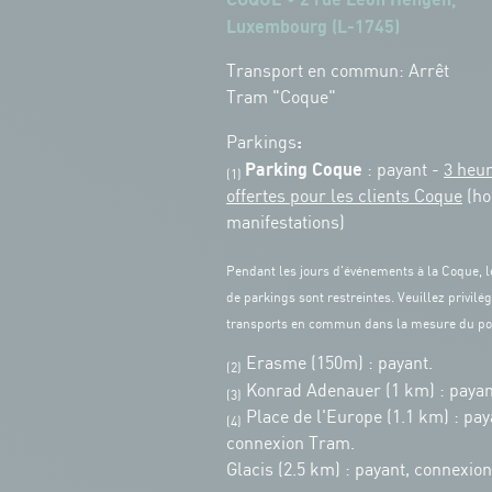
Luxembourg (L-1745)
Transport en commun: Arrêt
Tram "Coque"
:
Parkings
Parking Coque
: payant -
3 heu
(1)
offertes pour les clients Coque
(ho
manifestations)
Pendant les jours d'événements à la Coque, l
de parkings sont restreintes. Veuillez privilég
transports en commun dans la mesure du po
Erasme (150m) : payant.
(2)
Konrad Adenauer (1 km)
:
payan
(3)
Place de l'Europe (1.1 km) : pay
(4)
connexion Tram.
Glacis (2.5 km) : payant, connexio