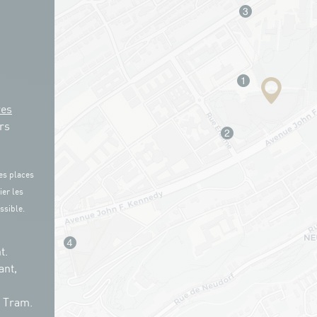
res
rs
es places
ier les
ssible.
t.
ant,
n Tram.