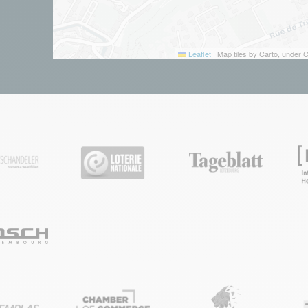
Leaflet
|
Map tiles by Carto, under