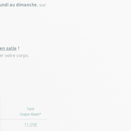
lundi au dimanche
, sur
en salle
!
r votre corps.
Tarif
Coque Kaart*
11,05€