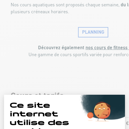
du 
Nos cours aquatiques sont proposés chaque semaine,
plusieurs créneaux horaires.
PLANNING
Découvrez également
nos cours de fitness 
Une gamme de cours sportifs variée pour renforce
Cours et tarifs
13,00 €
AQUA-FIT