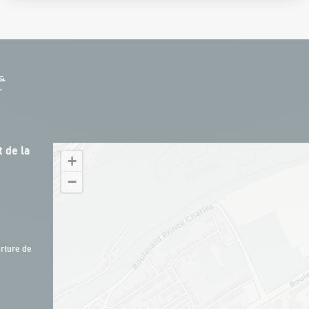
 de la
+
−
rture de