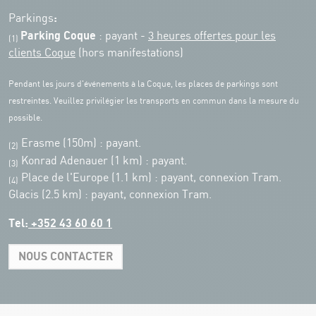
:
Parkings
Parking Coque
: payant -
3 heures offertes pour les
(1)
clients Coque
(hors manifestations)
Pendant les jours d'événements à la Coque, les places de parkings sont
restreintes. Veuillez privilégier les transports en commun dans la mesure du
possible.
Erasme (150m) : payant.
(2)
Konrad Adenauer (1 km)
:
payant.
(3)
Place de l'Europe (1.1 km) : payant, connexion Tram.
(4)
Glacis (2.5 km) : payant, connexion Tram.
Tel:
+352 43 60 60 1
NOUS CONTACTER
Leaflet
|
Map tiles by Carto, under CC BY 3.0. Data by OpenStreetMap, under
ODbL.
+