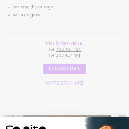
système d'assurage
sac à magnésie
Infos & réservation :
Tel:
43 60 60 736
Tel:
43 60 60 351
CONTACT MAIL
NOTRE BROCHURE