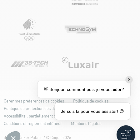
✕
👋 Bonjour, comment puis-je vous aider?
Gérer mes préférences de cookies
Politique de cookies
Politique de protection des données
Je suis là pour vous assister! 😊
Accessibilité : partiellement conforme
Conditions et règlement intérieur
Mentions légales
design
Bunker Palace
/ ©
Coque
2026