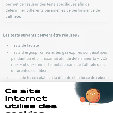
permet de réaliser des tests spécifiques afin de
déterminer différents paramètres de performance de
l’athlète.
Les tests suivants peuvent être réalisés :
Tests de lactate
Tests d’ergospirométrie, les gaz expirés sont analysés
pendant un effort maximal afin de déterminer la « VO2
max » et d’examiner le métabolisme de l’athlète dans
différentes conditions.
Tests de force relatifs à la détente et la force de rebond
de l’athlète.
Bio-impédancemètrie : mesure de la composition
corporelle (masse grasse, masse musculaire, etc.) de
l’athlète