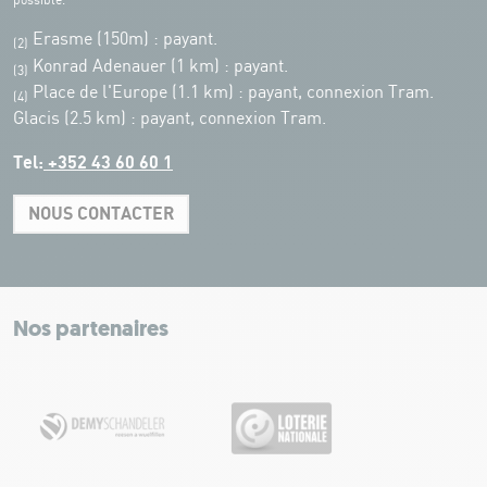
possible.
Erasme (150m) : payant.
(2)
Konrad Adenauer (1 km)
:
payant.
(3)
Place de l'Europe (1.1 km) : payant, connexion Tram.
(4)
Glacis (2.5 km) : payant, connexion Tram.
Tel:
+352 43 60 60 1
NOUS CONTACTER
Leaflet
|
Map tiles by Carto, under CC BY 3.0. Data by OpenStreetMap, under
ODbL.
+
−
Nos partenaires