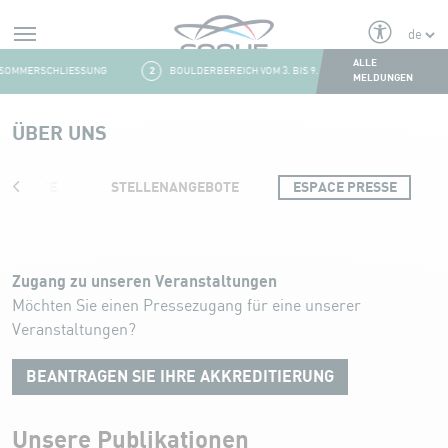
Alerts
ALLE
OMMERSCHLIESSUNG
2
BOULDERBEREICH VOM 3. BIS 9. AUGUST GESCHLOSSEN
MELDUNGEN
Aller au contenu
ÜBER UNS
CHICHTE
STELLENANGEBOTE
ESPACE PRESSE
Espace Presse
Zugang zu unseren Veranstaltungen
Möchten Sie einen Pressezugang für eine unserer
Veranstaltungen?
BEANTRAGEN SIE IHRE AKKREDITIERUNG
Unsere Publikationen