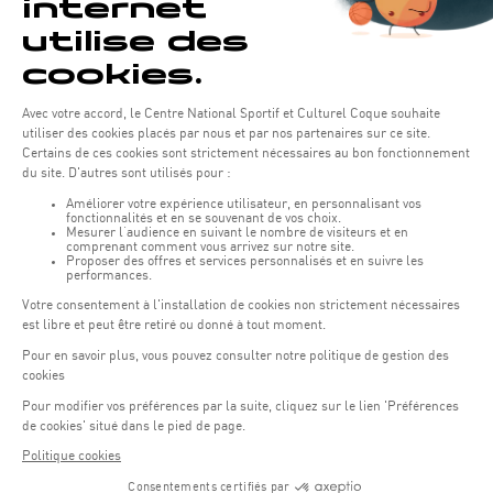
Schwimmkurse für den Sommer!
In diesem Sommer werden neue Schwimmkurse angeboten!
20. Juni 2023 - 13:51
MEHR
KLETTERWAND
Kletter Kurs in den Sommerferien