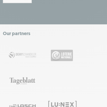
Leaflet
|
Map tiles by Carto, under CC BY 3.0. Data by OpenStreetMap, under
ODbL.
+
−
Our partners