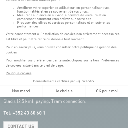
Remember to check the opening hours of each activity.
Access:
COQUE - 2 rue Léon Hengen, Luxembourg (L-1745)
Public transport: Tram stop "Coque"
Parking:
Parking Coque:
paying -
3 hours free parking for
(1)
customers of the Coque
(except for events)
During event days at Coque, parking spaces are limited. Please use public
transport whenever possible.
Erasme (150m): paying.
(2)
Konrad Adenauer (1 km):
paying.
(3)
Place de l'Europe (1.1 km): paying, Tram connection.
(4)
Glacis (2.5 km): paying, Tram connection.
Tel:
+352 43 60 60 1
CONTACT US