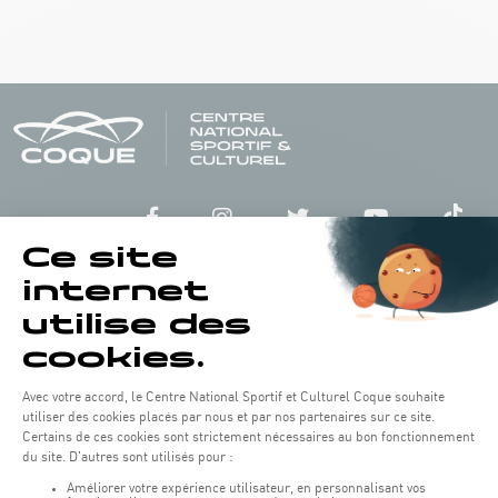
Opening hours of the Coque :
Monday - Friday : 06h30 - 22h00
Weekend: 07h30 - 19h00
Remember to check the opening hours of each activity.
Access:
COQUE - 2 rue Léon Hengen, Luxembourg (L-1745)