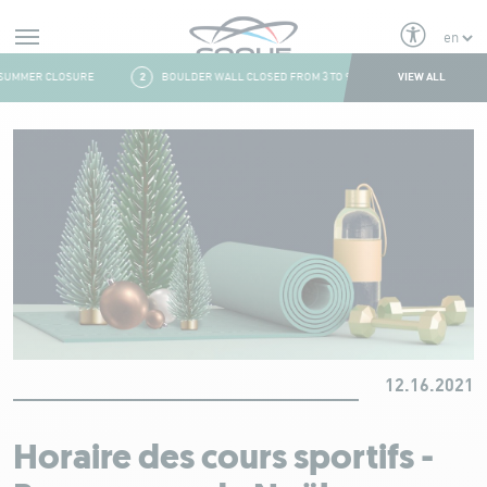
Alerts
VIEW ALL
SUMMER CLOSURE
2
BOULDER WALL CLOSED FROM 3 TO 9 AUGUST
3
FRESH
Aller au contenu
12.16.2021
Horaire des cours sportifs -