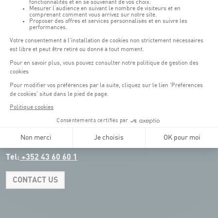
Public transport: Tram stop "Coque"
Parking:
Parking Coque:
paying -
3 hours free parking for
(1)
customers of the Coque
(except for events)
During event days at Coque, parking spaces are limited. Please use public
transport whenever possible.
Erasme (150m): paying.
(2)
Konrad Adenauer (1 km):
paying.
(3)
Place de l'Europe (1.1 km): paying, Tram connection.
(4)
Glacis (2.5 km): paying, Tram connection.
Tel:
+352 43 60 60 1
CONTACT US
Leaflet
|
Map tiles by Carto, under CC BY 3.0. Data by OpenStreetMap, under
ODbL.