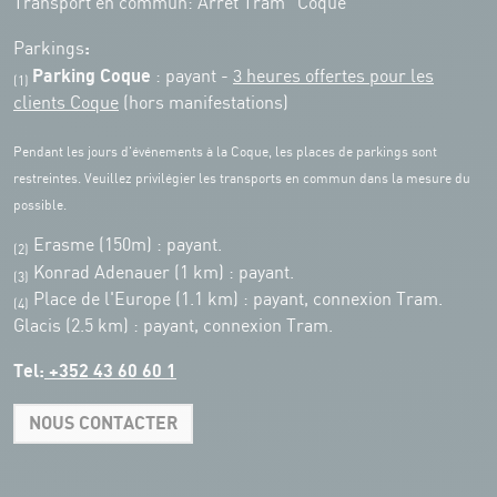
Transport en commun: Arrêt Tram "Coque"
:
Parkings
Parking Coque
: payant -
3 heures offertes pour les
(1)
clients Coque
(hors manifestations)
Pendant les jours d'événements à la Coque, les places de parkings sont
restreintes. Veuillez privilégier les transports en commun dans la mesure du
possible.
Erasme (150m) : payant.
(2)
Konrad Adenauer (1 km)
:
payant.
(3)
Place de l'Europe (1.1 km) : payant, connexion Tram.
(4)
Glacis (2.5 km) : payant, connexion Tram.
Tel:
+352 43 60 60 1
NOUS CONTACTER
Leaflet
|
Map tiles by Carto, under CC BY 3.0. Data by OpenStreetMap, under
ODbL.