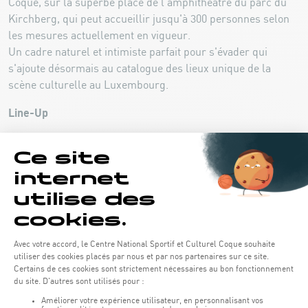
Coque, sur la superbe place de l'amphithéâtre du parc du
Kirchberg, qui peut accueillir jusqu'à 300 personnes selon
les mesures actuellement en vigueur.
Un cadre naturel et intimiste parfait pour s'évader qui
s'ajoute désormais au catalogue des lieux unique de la
scène culturelle au Luxembourg.
Line-Up
White Lies
ANNULÉ
Jose Gonzalez
06.09.21
L’Impératrice
07.09.21
Olli Schulz
08.09.21