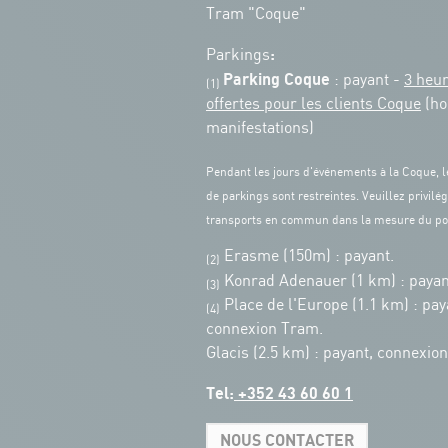
Tram "Coque"
:
Parkings
Parking Coque
: payant -
3 heu
(1)
offertes pour les clients Coque
(ho
manifestations)
Pendant les jours d'événements à la Coque, l
de parkings sont restreintes. Veuillez privilég
transports en commun dans la mesure du po
Erasme (150m) : payant.
(2)
Konrad Adenauer (1 km)
:
payan
(3)
Place de l'Europe (1.1 km) : pay
(4)
connexion Tram.
Glacis (2.5 km) : payant, connexio
Tel:
+352 43 60 60 1
NOUS CONTACTER