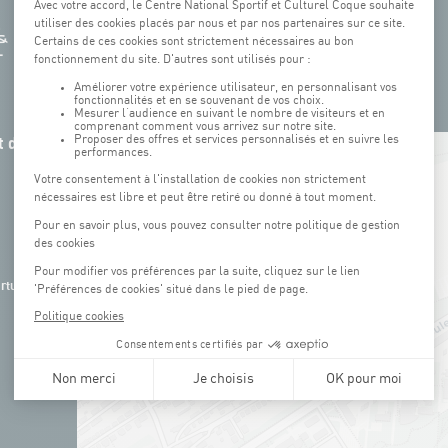
 de la
+
−
rture de