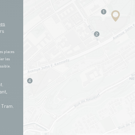
res
rs
es places
ier les
ssible.
t.
ant,
n Tram.