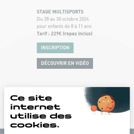
STAGE MULTISPORTS
Du 28 au 30 octobre 2024
pour enfants de 8 à 11 ans
Tarif : 229€ (repas inclus)
INSCRIPTION
DÉCOUVRIR EN VIDÉO