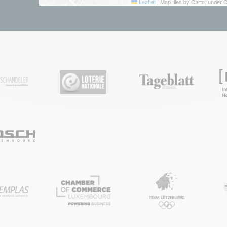
Leaflet
|
Map tiles by Carto, under