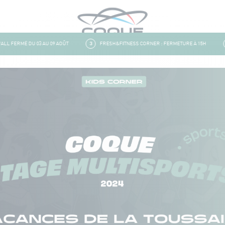
 FERMÉ DU 03 AU 09 AOÛT
3
FRESH&FITNESS CORNER : FERMETURE À 15H
4