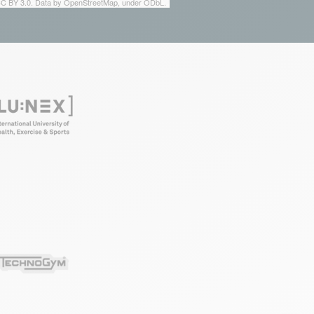
 CC BY 3.0. Data by OpenStreetMap, under ODbL.