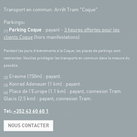
Transport en commun: Arrêt Tram "Coque"
:
Parkings
Parking Coque
: payant -
3 heures offertes pour les
(1)
clients Coque
(hors manifestations)
Pendant les jours d'événements à la Coque, les places de parkings sont
restreintes. Veuillez privilégier les transports en commun dans la mesure du
possible.
Erasme (150m) : payant.
(2)
Konrad Adenauer (1 km)
:
payant.
(3)
Place de l'Europe (1.1 km) : payant, connexion Tram.
(4)
Glacis (2.5 km) : payant, connexion Tram.
Tel:
+352 43 60 60 1
NOUS CONTACTER
Leaflet
|
Map tiles by Carto, under CC BY 3.0. Data by OpenStreetMap, under
ODbL.