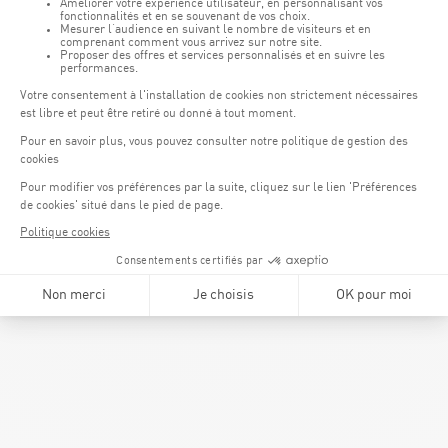
Centre de Détente.
port du masque est obligatoire
Il est rappelé que le
dans
l’enceinte du Centre et que celui-ci ne pourra être retiré que
dans les douches, les bassins, les cabines de sauna et pour
le repos, une fois assis sur les transats/chaises.
massages
Traditionnel ou aux huiles essentielles, nos
vous
procureront leurs bienfaits, longtemps après la fin de la
séance.
respect
Enfin, nous vous rendons attentifs à l’indispensable
des gestes barrière, respectivement de la distanciation
sociale de 2 mètres à tout moment
.