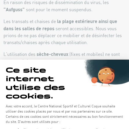
En raison des risques de dissémination du virus, les
“Aufguss”
sont pour le moment suspendus.
la plage extérieure ainsi que
Les transats et chaises de
dans les salles de repos
seront accessibles. Nous vous
prions de ne pas déplacer ce mobilier et de désinfecter les
transats/chaises après chaque utilisation.
sèche-cheveux
L’utilisation des
(fixes et mobiles) ne sont
pas autorisés.
Wellness-Lounge
Au
vous trouverez une sélection de
sandwichs et de boissons, consommables à table ou à
emporter.
les mesures d’hygiène ont été
Pour votre sécurité,
renforcées
. Les installations seront ainsi nettoyées entre
chaque créneau horaire et nous vous remercions de
désinfecter les mains aux bornes de gel hydro-
vous
alcoolique
disposées à l’entrée ainsi qu’à l’intérieur du