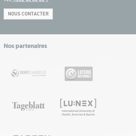
NOUS CONTACTER
Leaflet
|
Map tiles by Carto, under CC BY 3.0. Data by OpenStreetMap, under
ODbL.
+
−
Nos partenaires