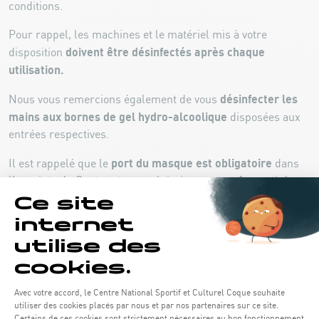
conditions.
Pour rappel, les machines et le matériel mis à votre
doivent être désinfectés après chaque
disposition
utilisation.
désinfecter les
Nous vous remercions également de vous
mains aux bornes de gel hydro-alcoolique
disposées aux
entrées respectives.
port du masque est obligatoire
Il est rappelé que le
dans
l’enceinte du Centre et que celui-ci ne pourra être retiré que
dans les douches, et lorsque vous êtes à une place fixe
pendant votre cours.
respect
Enfin, nous vous rendons attentifs à l’indispensable
des gestes barrière, respectivement de la distanciation
sociale de 2 mètres à tout moment
.