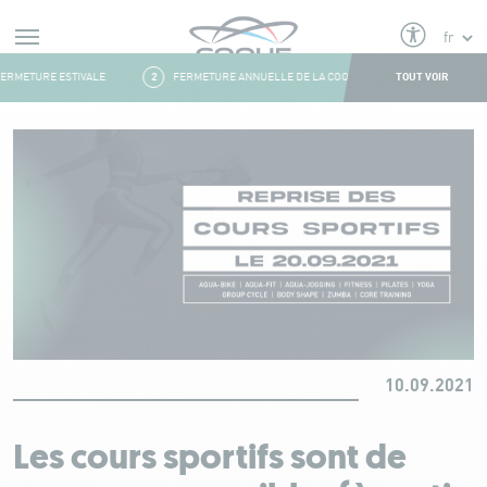
Alerts
TOUT VOIR
ERMETURE ESTIVALE
2
FERMETURE ANNUELLE DE LA COQUILLE
3
FRESH&F
Aller au contenu
10.09.2021
Les cours sportifs sont de