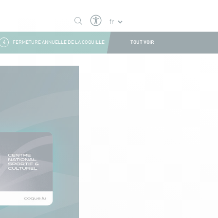
TOUT VOIR
4
FERMETURE ANNUELLE DE LA COQUILLE
1
FERMETURE ESTIVALE
2
BOU