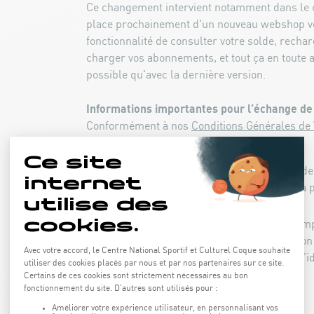
Ce changement intervient notamment dans le 
place prochainement d'un nouveau webshop vo
fonctionnalité de consulter votre solde, recha
charger vos abonnements, et tout ça en toute a
possible qu'avec la dernière version.
Informations importantes pour l’échange de
Conformément à nos
Conditions Générales de V
(CGVU) :
Une photo actualisée sera réalisée afin de 
nouvelle carte nominative. La photo sera p
l’échange.
La vérification de vos coordonnées, y comp
naissance, est obligatoire pour l’émission
conformément à nos CGVU. Une pièce d’id
sera demandée.