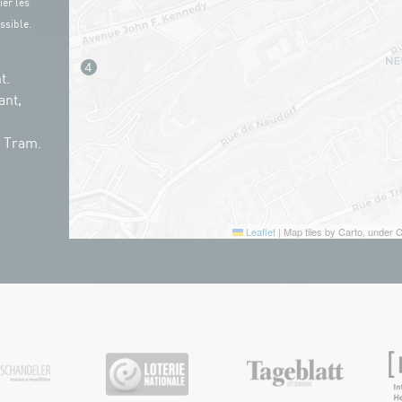
ier les
ssible.
t.
ant,
n Tram.
Leaflet
|
Map tiles by Carto, under