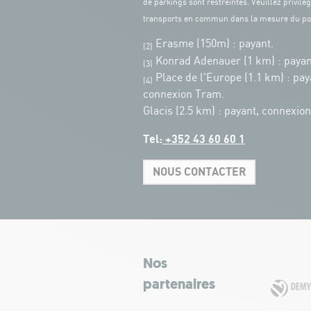
de parkings sont restreintes. Veuillez privilég
transports en commun dans la mesure du po
Erasme (150m) : payant.
(2)
Konrad Adenauer (1 km)
:
payan
(3)
Place de l'Europe (1.1 km) : pay
(4)
connexion Tram.
Glacis (2.5 km) : payant, connexio
Tel:
+352 43 60 60 1
NOUS CONTACTER
Nos
partenaires