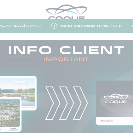
L FERMÉ DU 03 AU 09 AOÛT
3
FRESH&FITNESS CORNER : FERMETURE À 15H