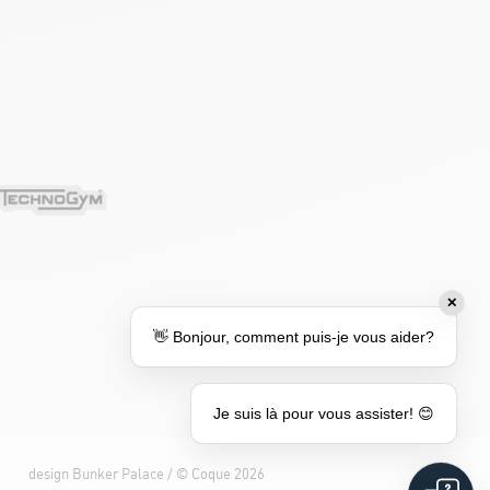
✕
👋 Bonjour, comment puis-je vous aider?
Je suis là pour vous assister! 😊
design
Bunker Palace
/ ©
Coque
2026