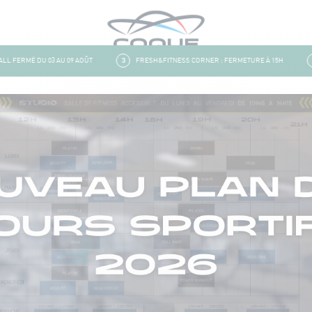
FERMÉ DU 03 AU 09 AOÛT
3
FRESH&FITNESS CORNER : FERMETURE À 15H
4