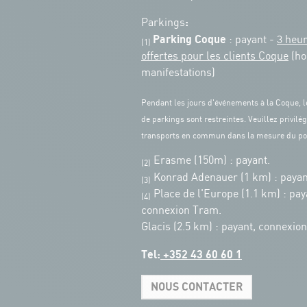
:
Parkings
Parking Coque
: payant -
3 heu
(1)
offertes pour les clients Coque
(ho
manifestations)
Pendant les jours d'événements à la Coque, l
de parkings sont restreintes. Veuillez privilég
transports en commun dans la mesure du po
Erasme (150m) : payant.
(2)
Konrad Adenauer (1 km)
:
payan
(3)
Place de l'Europe (1.1 km) : pay
(4)
connexion Tram.
Glacis (2.5 km) : payant, connexio
Tel:
+352 43 60 60 1
NOUS CONTACTER