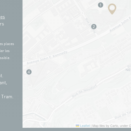
res
rs
es places
ier les
ssible.
t.
ant,
n Tram.
Leaflet
|
Map tiles by Carto, under