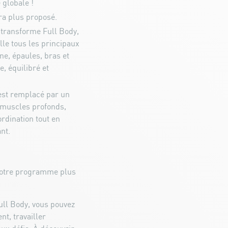
 globale !
ra plus proposé.
 transforme Full Body,
lle tous les principaux
ne, épaules, bras et
, équilibré et
est remplacé par un
s muscles profonds,
oordination tout en
nt.
notre programme plus
ull Body, vous pouvez
t, travailler