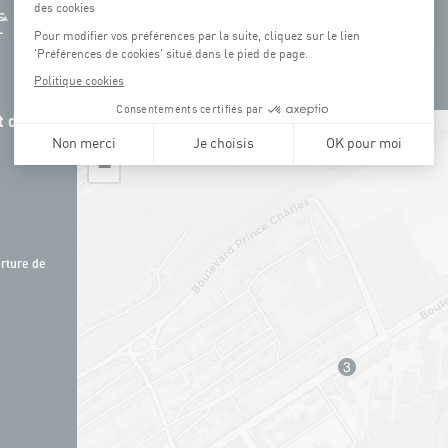
 de la
+
−
rture de