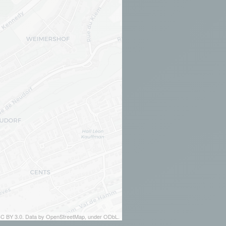
 CC BY 3.0. Data by OpenStreetMap, under ODbL.