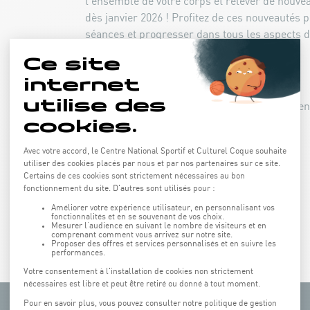
l’ensemble de votre corps et relever de nouvea
dès janvier 2026 ! Profitez de ces nouveautés
séances et progresser dans tous les aspects d
physique.
Découvrez plus en détail le planning via le lie
Programm des cours