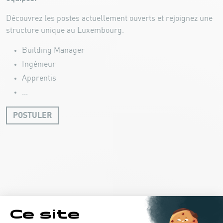
Découvrez les postes actuellement ouverts et rejoignez une
structure unique au Luxembourg.
Building Manager
Ingénieur
Apprentis
...
POSTULER