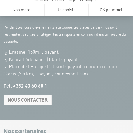
Parking Coque
: payant -
3 heures offertes pour les
(1)
clients Coque
(hors manifestations)
Pendant les jours d'événements à la Coque, les places de parkings sont
restreintes. Veuillez privilégier les transports en commun dans la mesure du
possible.
Erasme (150m) : payant.
(2)
Konrad Adenauer (1 km)
:
payant.
(3)
Place de l'Europe (1.1 km) : payant, connexion Tram.
(4)
Glacis (2.5 km) : payant, connexion Tram.
Tel:
+352 43 60 60 1
NOUS CONTACTER
Leaflet
|
Map tiles by Carto, under CC BY 3.0. Data by OpenStreetMap, under
ODbL.
+
−
Nos partenaires