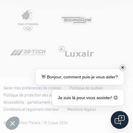
✕
👋 Bonjour, comment puis-je vous aider?
Gérer mes préférences de cookies
Politique de cookies
Politique de protection des données
Je suis là pour vous assister! 😊
Accessibilité : partiellement conforme
Conditions et règlement intérieur
Mentions légales
design
Bunker Palace
/ ©
Coque
2026