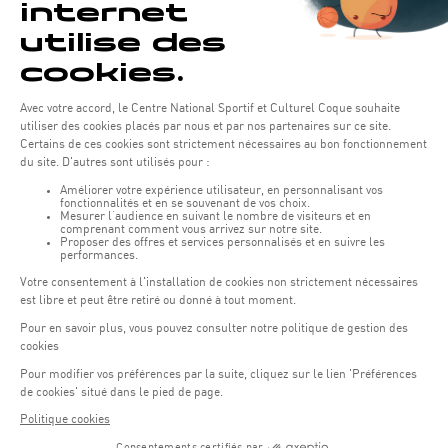
Horaires d'ouverture du batiment de la Coque :
Lundi - vendredi : 06h30 - 22h00
Weekend : 07h30 - 19h00
Pensez à vous informer des horaires d'ouverture de chaque activité.
Accès :
COQUE • 2 rue Léon Hengen, Luxembourg (L-1745)
Transport en commun: Arrêt Tram "Coque"
:
Parkings