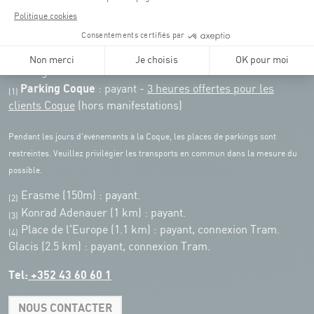
COQUE • 2 rue Léon Hengen, Luxembourg (L-1745)
Transport en commun: Arrêt Tram "Coque"
:
Parkings
Parking Coque
: payant -
3 heures offertes pour les
(1)
clients Coque
(hors manifestations)
Pendant les jours d'événements à la Coque, les places de parkings sont
restreintes. Veuillez privilégier les transports en commun dans la mesure du
possible.
Erasme (150m) : payant.
(2)
Konrad Adenauer (1 km)
:
payant.
(3)
Place de l'Europe (1.1 km) : payant, connexion Tram.
(4)
Glacis (2.5 km) : payant, connexion Tram.
Tel:
+352 43 60 60 1
NOUS CONTACTER