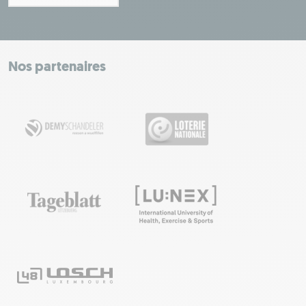
Leaflet
|
Map tiles by Carto, under CC BY 3.0. Data by OpenStreetMap, under
ODbL.
+
−
Nos partenaires