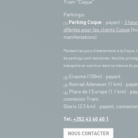
Tram "Coque"
:
Parkings
Parking Coque
: payant -
3 heu
(1)
offertes pour les clients Coque
(ho
manifestations)
Pendant les jours d'événements à la Coque, l
de parkings sont restreintes. Veuillez privilég
transports en commun dans la mesure du po
Erasme (150m) : payant.
(2)
Konrad Adenauer (1 km)
:
payan
(3)
Place de l'Europe (1.1 km) : pay
(4)
connexion Tram.
Glacis (2.5 km) : payant, connexio
Tel:
+352 43 60 60 1
NOUS CONTACTER