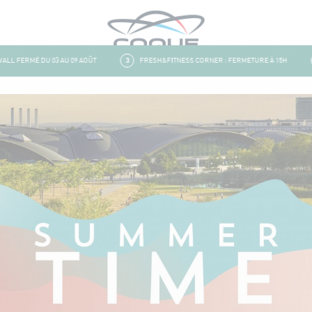
 FERMÉ DU 03 AU 09 AOÛT
3
FRESH&FITNESS CORNER : FERMETURE À 15H
4