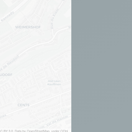
 CC BY 3.0. Data by OpenStreetMap, under ODbL.