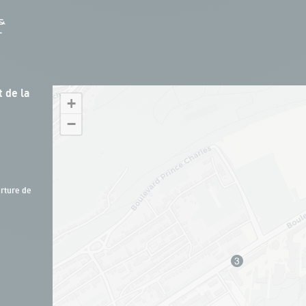
 de la
+
−
rture de