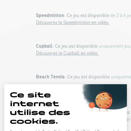
Speedminton
: Ce jeu est disponible
de 2 à 4 jo
Découvrez le Speedminton en vidéo.
Cupball
: Ce jeu est disponible
uniquement pou
Découvrez le Cupball en vidéo.
Beach Tennis
: Ce jeu est disponible
uniquemen
IMPORTANT :
Pour en profiter, inscrivez-vous
ligne et activez votre compte grâce au lien qui
e-mail.