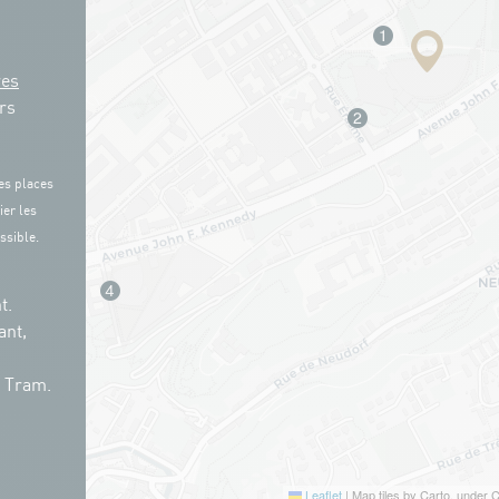
res
rs
es places
ier les
ssible.
t.
ant,
n Tram.
Leaflet
|
Map tiles by Carto, under