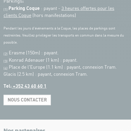
:
Parkings
Parking Coque
: payant -
3 heures offertes pour les
(1)
clients Coque
(hors manifestations)
Pendant les jours d'événements à la Coque, les places de parkings sont
restreintes. Veuillez privilégier les transports en commun dans la mesure du
possible.
Erasme (150m) : payant.
(2)
Konrad Adenauer (1 km)
:
payant.
(3)
Place de l'Europe (1.1 km) : payant, connexion Tram.
(4)
Glacis (2.5 km) : payant, connexion Tram.
Tel:
+352 43 60 60 1
NOUS CONTACTER
Leaflet
|
Map tiles by Carto, under CC BY 3.0. Data by OpenStreetMap, under
ODbL.
+
−