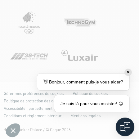
✕
👋 Bonjour, comment puis-je vous aider?
Gérer mes préférences de cookies
Politique de cookies
Politique de protection des données
Je suis là pour vous assister! 😊
Accessibilité : partiellement conforme
Conditions et règlement intérieur
Mentions légales
design
Bunker Palace
/ ©
Coque
2026