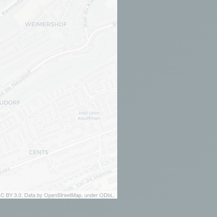
 CC BY 3.0. Data by OpenStreetMap, under ODbL.