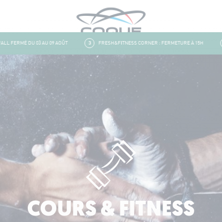
FERMÉ DU 03 AU 09 AOÛT
3
FRESH&FITNESS CORNER : FERMETURE À 15H
4
COURS & FITNESS