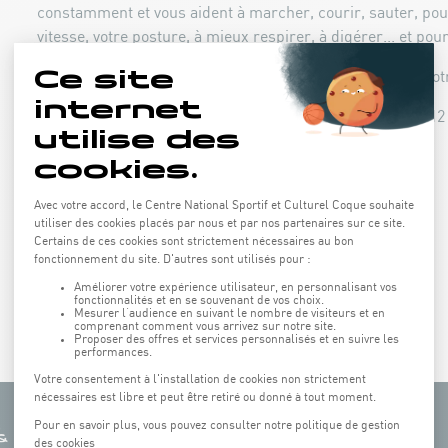
constamment et vous aident à marcher, courir, sauter, pou
vitesse, votre posture, à mieux respirer, à digérer... et po
Idéal à combiner avec l'un de nos cours plus cardio de n
Saviez-vous que la sangle abdominale est constituée de 12 
RÉSERVEZ EN LIGNE