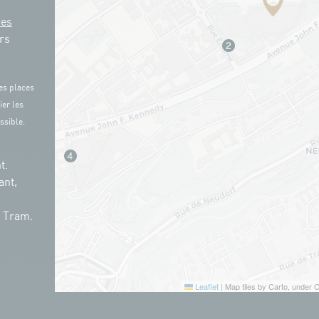
res
rs
es places
ier les
ssible.
t.
ant,
n Tram.
Leaflet
|
Map tiles by Carto, under