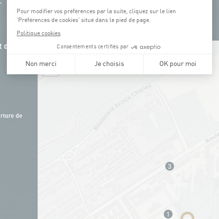
 de la
+
−
rture de