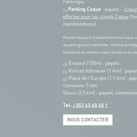
:
Parkings
Parking Coque
: payant -
3 heu
(1)
offertes pour les clients Coque
(ho
manifestations)
Pendant les jours d'événements à la Coque, l
de parkings sont restreintes. Veuillez privilég
transports en commun dans la mesure du po
Erasme (150m) : payant.
(2)
Konrad Adenauer (1 km)
:
payan
(3)
Place de l'Europe (1.1 km) : pay
(4)
connexion Tram.
Glacis (2.5 km) : payant, connexio
Tel:
+352 43 60 60 1
NOUS CONTACTER