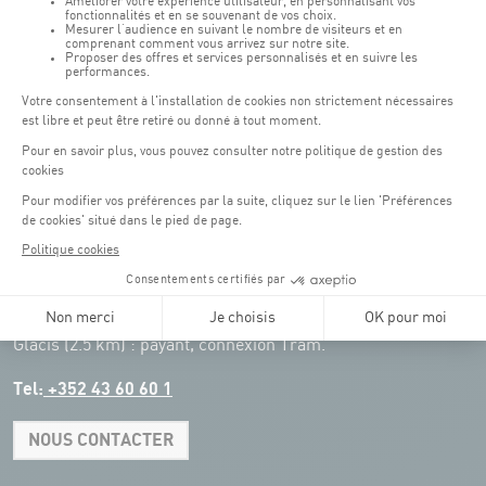
Transport en commun: Arrêt Tram "Coque"
:
Parkings
Parking Coque
: payant -
3 heures offertes pour les
(1)
clients Coque
(hors manifestations)
Pendant les jours d'événements à la Coque, les places de parkings sont
restreintes. Veuillez privilégier les transports en commun dans la mesure du
possible.
Erasme (150m) : payant.
(2)
Konrad Adenauer (1 km)
:
payant.
(3)
Place de l'Europe (1.1 km) : payant, connexion Tram.
(4)
Glacis (2.5 km) : payant, connexion Tram.
Tel:
+352 43 60 60 1
NOUS CONTACTER
Leaflet
|
Map tiles by Carto, under CC BY 3.0. Data by OpenStreetMap, under
ODbL.