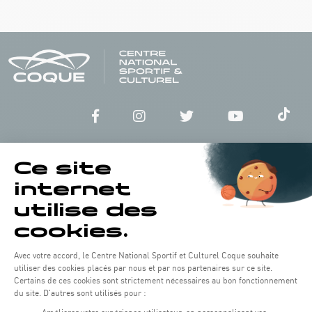
Horaires d'ouverture du batiment de la Coque :
Lundi - vendredi : 06h30 - 22h00
Weekend : 07h30 - 19h00
Pensez à vous informer des horaires d'ouverture de chaque activité.
Accès :
COQUE • 2 rue Léon Hengen, Luxembourg (L-1745)