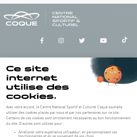
Horaires d'ouverture du batiment de la Coque :
Lundi - vendredi : 06h30 - 22h00
Weekend : 07h30 - 19h00
Pensez à vous informer des horaires d'ouverture de chaque activité.
Accès :
COQUE • 2 rue Léon Hengen, Luxembourg (L-1745)
Transport en commun: Arrêt Tram "Coque"