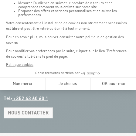
:
Parkings
Parking Coque
: payant -
3 heures offertes pour les
(1)
clients Coque
(hors manifestations)
Pendant les jours d'événements à la Coque, les places de parkings sont
restreintes. Veuillez privilégier les transports en commun dans la mesure du
possible.
Erasme (150m) : payant.
(2)
Konrad Adenauer (1 km)
:
payant.
(3)
Place de l'Europe (1.1 km) : payant, connexion Tram.
(4)
Glacis (2.5 km) : payant, connexion Tram.
Tel:
+352 43 60 60 1
NOUS CONTACTER
Leaflet
|
Map tiles by Carto, under CC BY 3.0. Data by OpenStreetMap, under
ODbL.
+