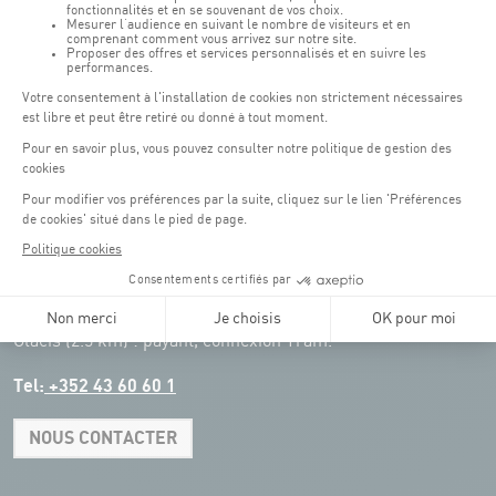
Transport en commun: Arrêt Tram "Coque"
:
Parkings
Parking Coque
: payant -
3 heures offertes pour les
(1)
clients Coque
(hors manifestations)
Pendant les jours d'événements à la Coque, les places de parkings sont
restreintes. Veuillez privilégier les transports en commun dans la mesure du
possible.
Erasme (150m) : payant.
(2)
Konrad Adenauer (1 km)
:
payant.
(3)
Place de l'Europe (1.1 km) : payant, connexion Tram.
(4)
Glacis (2.5 km) : payant, connexion Tram.
Tel:
+352 43 60 60 1
NOUS CONTACTER
Leaflet
|
Map tiles by Carto, under CC BY 3.0. Data by OpenStreetMap, under
ODbL.