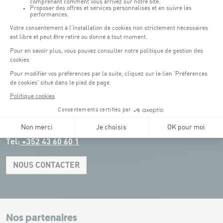
Parking Coque
: payant -
3 heures offertes pour les
(1)
clients Coque
(hors manifestations)
Pendant les jours d'événements à la Coque, les places de parkings sont
restreintes. Veuillez privilégier les transports en commun dans la mesure du
possible.
Erasme (150m) : payant.
(2)
Konrad Adenauer (1 km)
:
payant.
(3)
Place de l'Europe (1.1 km) : payant, connexion Tram.
(4)
Glacis (2.5 km) : payant, connexion Tram.
Tel:
+352 43 60 60 1
NOUS CONTACTER
Leaflet
|
Map tiles by Carto, under CC BY 3.0. Data by OpenStreetMap, under
ODbL.
+
−
Nos partenaires