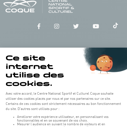
Horaires d'ouverture du batiment de la Coque :
Lundi - vendredi : 06h30 - 22h00
Weekend : 07h30 - 19h00
Pensez à vous informer des horaires d'ouverture de chaque activité.
Accès :
COQUE • 2 rue Léon Hengen, Luxembourg (L-1745)
Transport en commun: Arrêt Tram "Coque"
:
Parkings